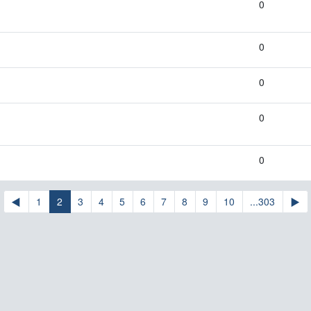
0
0
0
0
0
◀
1
2
3
4
5
6
7
8
9
10
...303
▶