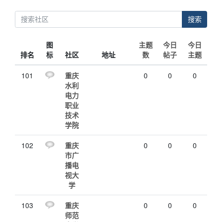
搜索
图
主题
今日
今日
排名
标
社区
地址
数
帖子
主题
101
重庆
0
0
0
水利
电力
职业
技术
学院
102
重庆
0
0
0
市广
播电
视大
学
103
重庆
0
0
0
师范